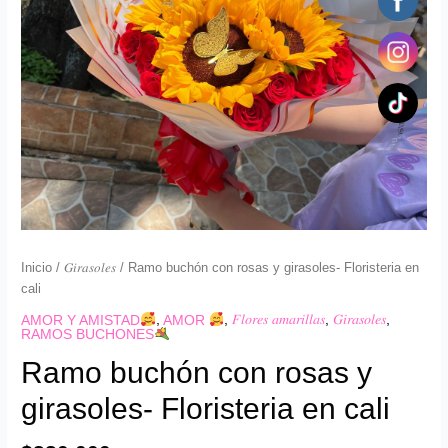
cali
cantidad
Inicio
/
𝐺𝑖𝑟𝑎𝑠𝑜𝑙𝑒𝑠
/ Ramo buchón con rosas y girasoles- Floristeria en
cali
AMOR Y AMISTAD
,
AMOR
,
𝐹𝑙𝑜𝑟𝑒𝑠 𝑎𝑚𝑎𝑟𝑖𝑙𝑙𝑎𝑠
,
𝐺𝑖𝑟𝑎𝑠𝑜𝑙𝑒𝑠
,
RAMOS BUCHONES
Ramo buchón con rosas y
girasoles- Floristeria en cali