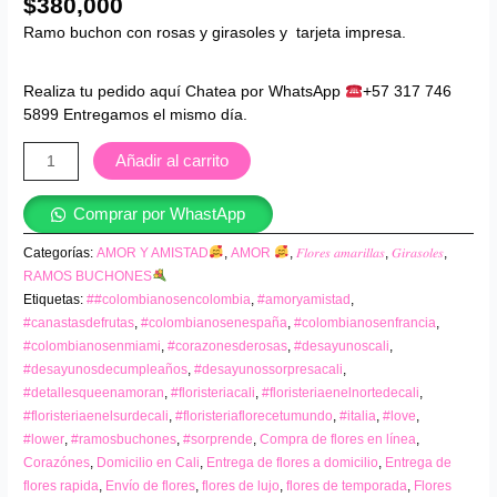
$
380,000
Ramo buchon con rosas y girasoles y tarjeta impresa.
Realiza tu pedido aquí Chatea por WhatsApp
+57 317 746
5899 Entregamos el mismo día.
Añadir al carrito
Comprar por WhastApp
Categorías:
AMOR Y AMISTAD
,
AMOR
,
𝐹𝑙𝑜𝑟𝑒𝑠 𝑎𝑚𝑎𝑟𝑖𝑙𝑙𝑎𝑠
,
𝐺𝑖𝑟𝑎𝑠𝑜𝑙𝑒𝑠
,
RAMOS BUCHONES
Etiquetas:
##colombianosencolombia
,
#amoryamistad
,
#canastasdefrutas
,
#colombianosenespaña
,
#colombianosenfrancia
,
#colombianosenmiami
,
#corazonesderosas
,
#desayunoscali
,
#desayunosdecumpleaños
,
#desayunossorpresacali
,
#detallesqueenamoran
,
#floristeriacali
,
#floristeriaenelnortedecali
,
#floristeriaenelsurdecali
,
#floristeriaflorecetumundo
,
#italia
,
#love
,
#lower
,
#ramosbuchones
,
#sorprende
,
Compra de flores en línea
,
Corazónes
,
Domicilio en Cali
,
Entrega de flores a domicilio
,
Entrega de
flores rapida
,
Envío de flores
,
flores de lujo
,
flores de temporada
,
Flores