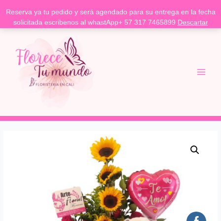
Reserva ya tu pedido y será agendado para su entrega en la fecha
solicitada escribenos al whastApp+ 57 317 7465899
Descartar
Ir
Main
al
Menu
contenido
Arreglo
de
cumpleaños
cantidad