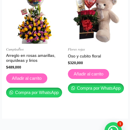
𝐶𝑢𝑚𝑝𝑙𝑒𝑎ñ𝑜𝑠
𝐹𝑙𝑜𝑟𝑒𝑠 𝑟𝑜𝑗𝑎𝑠
Arreglo en rosas amarillas,
Oso y cubito floral
orquídeas y lirios
$
320,000
$
489,000
Añadir al carrito
Añadir al carrito
Compra por WhatsApp
Compra por WhatsApp
1