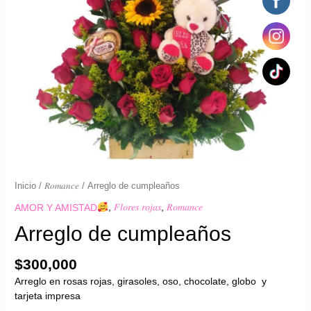
Inicio
/
𝑅𝑜𝑚𝑎𝑛𝑐𝑒
/ Arreglo de cumpleaños
AMOR Y AMISTAD
,
𝐹𝑙𝑜𝑟𝑒𝑠 𝑟𝑜𝑗𝑎𝑠
,
𝑅𝑜𝑚𝑎𝑛𝑐𝑒
Arreglo de cumpleaños
$
300,000
Arreglo en rosas rojas, girasoles, oso, chocolate, globo y
tarjeta impresa