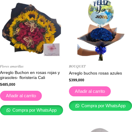
𝐹𝑙𝑜𝑟𝑒𝑠 𝑎𝑚𝑎𝑟𝑖𝑙𝑙𝑎𝑠
𝐵𝑂𝑈𝑄𝑈𝐸𝑇
Arreglo Buchon en rosas rojas y
Arreglo buchos rosas azules
girasoles- floristería Cali
$
399,000
$
485,000
Añadir al carrito
Añadir al carrito
Compra por WhatsApp
Compra por WhatsApp