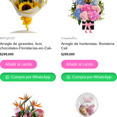
𝐵𝑂𝑈𝑄𝑈𝐸𝑇
𝐶𝑢𝑚𝑝𝑙𝑒𝑎ñ𝑜𝑠
Arreglo de girasoles, licor,
Arreglo de hortensias- floristería
chocolates-Floristerías-en-Cali-
Cali
$
299,000
$
299,000
Añadir al carrito
Añadir al carrito
Compra por WhatsApp
Compra por WhatsApp