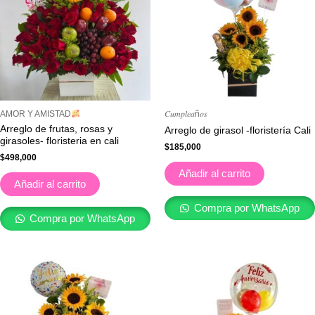
AMOR Y AMISTAD
𝐶𝑢𝑚𝑝𝑙𝑒𝑎ñ𝑜𝑠
Arreglo de frutas, rosas y
Arreglo de girasol -floristería Cali
girasoles- floristeria en cali
$
185,000
$
498,000
Añadir al carrito
Añadir al carrito
Compra por WhatsApp
Compra por WhatsApp