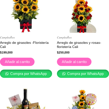
𝐶𝑢𝑚𝑝𝑙𝑒𝑎ñ𝑜𝑠
𝐶𝑢𝑚𝑝𝑙𝑒𝑎ñ𝑜𝑠
Arreglo de girasoles -Floristería
Arreglo de girasoles y rosas-
Cali
floristería Cali
$
199,000
$
250,000
Añadir al carrito
Añadir al carrito
Compra por WhatsApp
Compra por WhatsApp