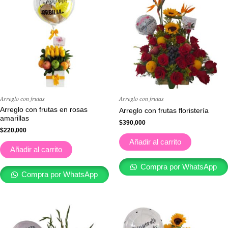
𝐴𝑟𝑟𝑒𝑔𝑙𝑜 𝑐𝑜𝑛 𝑓𝑟𝑢𝑡𝑎𝑠
𝐴𝑟𝑟𝑒𝑔𝑙𝑜 𝑐𝑜𝑛 𝑓𝑟𝑢𝑡𝑎𝑠
Arreglo con frutas en rosas
Arreglo con frutas floristería
amarillas
$
390,000
$
220,000
Añadir al carrito
Añadir al carrito
Compra por WhatsApp
Compra por WhatsApp