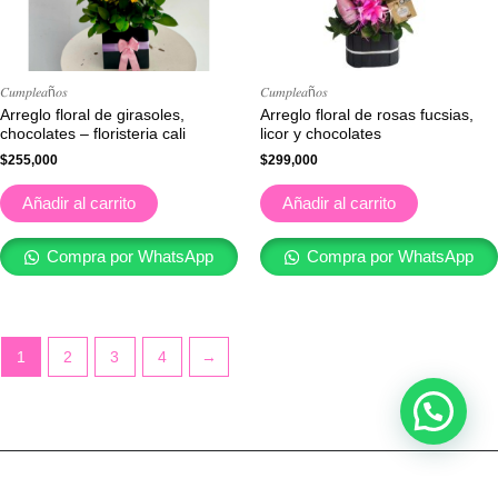
𝐶𝑢𝑚𝑝𝑙𝑒𝑎ñ𝑜𝑠
𝐶𝑢𝑚𝑝𝑙𝑒𝑎ñ𝑜𝑠
Arreglo floral de girasoles,
Arreglo floral de rosas fucsias,
chocolates – floristeria cali
licor y chocolates
$
255,000
$
299,000
Añadir al carrito
Añadir al carrito
Compra por WhatsApp
Compra por WhatsApp
1
2
3
4
→
Copyright © [ Floristería Florece tu mundo en cali