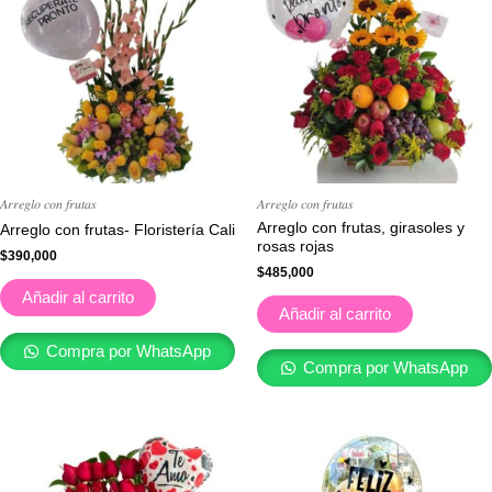
𝐴𝑟𝑟𝑒𝑔𝑙𝑜 𝑐𝑜𝑛 𝑓𝑟𝑢𝑡𝑎𝑠
𝐴𝑟𝑟𝑒𝑔𝑙𝑜 𝑐𝑜𝑛 𝑓𝑟𝑢𝑡𝑎𝑠
Arreglo con frutas, girasoles y
Arreglo con frutas- Floristería Cali
rosas rojas
$
390,000
$
485,000
Añadir al carrito
Añadir al carrito
Compra por WhatsApp
Compra por WhatsApp