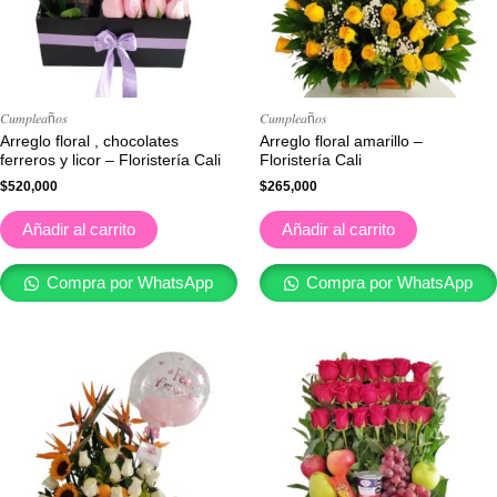
𝐶𝑢𝑚𝑝𝑙𝑒𝑎ñ𝑜𝑠
𝐶𝑢𝑚𝑝𝑙𝑒𝑎ñ𝑜𝑠
Arreglo floral , chocolates
Arreglo floral amarillo –
ferreros y licor – Floristería Cali
Floristería Cali
$
520,000
$
265,000
Añadir al carrito
Añadir al carrito
Compra por WhatsApp
Compra por WhatsApp