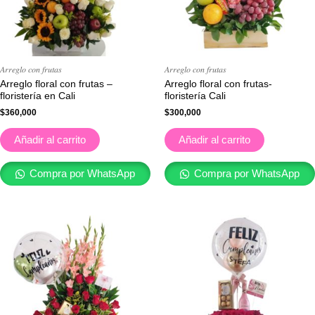
𝐴𝑟𝑟𝑒𝑔𝑙𝑜 𝑐𝑜𝑛 𝑓𝑟𝑢𝑡𝑎𝑠
𝐴𝑟𝑟𝑒𝑔𝑙𝑜 𝑐𝑜𝑛 𝑓𝑟𝑢𝑡𝑎𝑠
Arreglo floral con frutas –
Arreglo floral con frutas-
floristería en Cali
floristería Cali
$
360,000
$
300,000
Añadir al carrito
Añadir al carrito
Compra por WhatsApp
Compra por WhatsApp