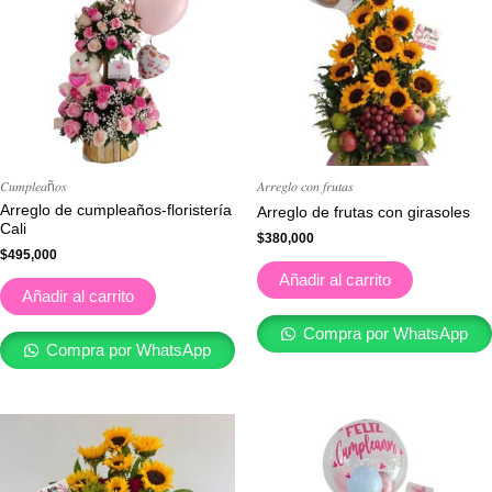
𝐶𝑢𝑚𝑝𝑙𝑒𝑎ñ𝑜𝑠
𝐴𝑟𝑟𝑒𝑔𝑙𝑜 𝑐𝑜𝑛 𝑓𝑟𝑢𝑡𝑎𝑠
Arreglo de cumpleaños-floristería
Arreglo de frutas con girasoles
Cali
$
380,000
$
495,000
Añadir al carrito
Añadir al carrito
Compra por WhatsApp
Compra por WhatsApp