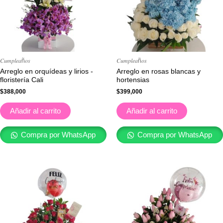
𝐶𝑢𝑚𝑝𝑙𝑒𝑎ñ𝑜𝑠
𝐶𝑢𝑚𝑝𝑙𝑒𝑎ñ𝑜𝑠
Arreglo en orquídeas y lirios -
Arreglo en rosas blancas y
floristería Cali
hortensias
$
388,000
$
399,000
Añadir al carrito
Añadir al carrito
Compra por WhatsApp
Compra por WhatsApp