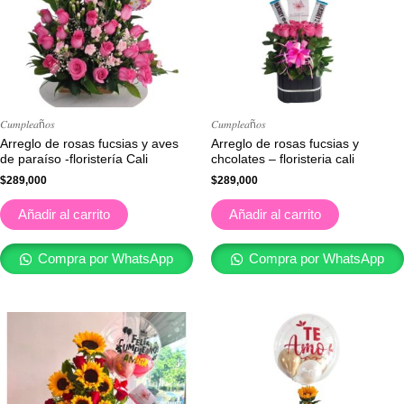
𝐶𝑢𝑚𝑝𝑙𝑒𝑎ñ𝑜𝑠
𝐶𝑢𝑚𝑝𝑙𝑒𝑎ñ𝑜𝑠
Arreglo de rosas fucsias y aves
Arreglo de rosas fucsias y
de paraíso -floristería Cali
chcolates – floristeria cali
$
289,000
$
289,000
Añadir al carrito
Añadir al carrito
Compra por WhatsApp
Compra por WhatsApp