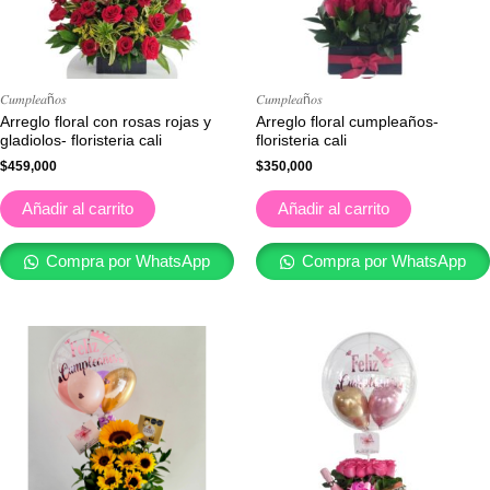
𝐶𝑢𝑚𝑝𝑙𝑒𝑎ñ𝑜𝑠
𝐶𝑢𝑚𝑝𝑙𝑒𝑎ñ𝑜𝑠
Arreglo floral con rosas rojas y
Arreglo floral cumpleaños-
gladiolos- floristeria cali
floristeria cali
$
459,000
$
350,000
Añadir al carrito
Añadir al carrito
Compra por WhatsApp
Compra por WhatsApp