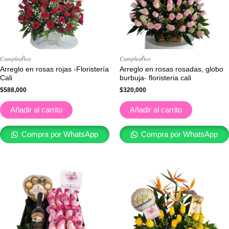
𝐶𝑢𝑚𝑝𝑙𝑒𝑎ñ𝑜𝑠
𝐶𝑢𝑚𝑝𝑙𝑒𝑎ñ𝑜𝑠
Arreglo en rosas rojas -Floristería
Arreglo en rosas rosadas, globo
Cali
burbuja- floristeria cali
$
588,000
$
320,000
Añadir al carrito
Añadir al carrito
Compra por WhatsApp
Compra por WhatsApp