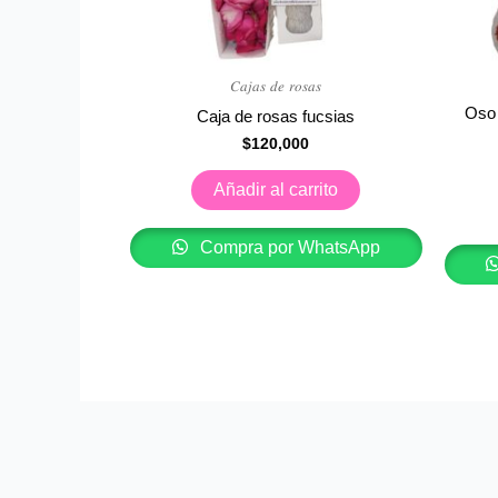
𝐶𝑎𝑗𝑎𝑠 𝑑𝑒 𝑟𝑜𝑠𝑎𝑠
Oso 
Caja de rosas fucsias
$
120,000
Añadir al carrito
Compra por WhatsApp