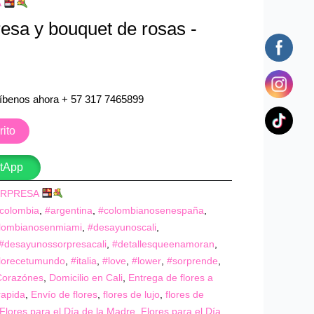
A
esa y bouquet de rosas -
íbenos ahora + 57 317 7465899
rito
stApp
ORPRESA
colombia
,
#argentina
,
#colombianosenespaña
,
lombianosenmiami
,
#desayunoscali
,
#desayunossorpresacali
,
#detallesqueenamoran
,
aflorecetumundo
,
#italia
,
#love
,
#lower
,
#sorprende
,
Corazónes
,
Domicilio en Cali
,
Entrega de flores a
rapida
,
Envío de flores
,
flores de lujo
,
flores de
Flores para el Día de la Madre
,
Flores para el Día