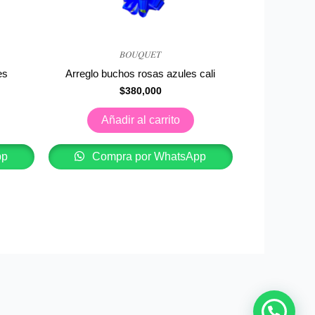
𝐵𝑂𝑈𝑄𝑈𝐸𝑇
es
Arreglo buchos rosas azules cali
$
380,000
Añadir al carrito
pp
Compra por WhatsApp