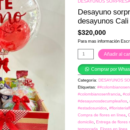
DESAYUNOS SORPRES
bouquet
Desayuno sorpr
de
rosas
desayunos Cali
-
$
320,000
desayunos
Cali
Para mas información Escr
cantidad
Añadir al car
Comprar por Wha
Categoría:
DESAYUNOS S
Etiquetas:
##colombianosen
#colombianosenfrancia
,
#co
#desayunosdecumpleaños
,
#estadosunidos
,
#floristeri
Compra de flores en línea
,
domicilio
,
Entrega de flores 
temporada
,
Flores en linea
,