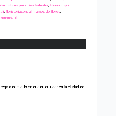
alar
,
Flores para San Valentin
,
Flores rojas
,
ali
,
floristeriasencali
,
ramos de flores
,
,
rosasazules
ega a domicilio en cualquier lugar en la ciudad de