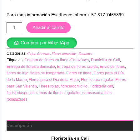
Para mas información Escríbenos ahora + 57 317 7465899
Añadir al carrito
Comprar por WhastApp
Categorías:
𝐶𝑎𝑗𝑎𝑠 𝑑𝑒 𝑟𝑜𝑠𝑎𝑠
,
𝐹𝑙𝑜𝑟𝑒𝑠 𝑎𝑚𝑎𝑟𝑖𝑙𝑙𝑎𝑠
,
𝑅𝑜𝑚𝑎𝑛𝑐𝑒
Etiquetas:
Compra de flores en línea
,
Corazónes
,
Domicilio en Cali
,
Entrega de flores a domicilio
,
Entrega de flores rapida
,
Envío de flores
,
flores de lujo
,
flores de temporada
,
Flores en linea
,
Flores para el Día
de la Madre
,
Flores para el Día de la Mujer
,
Flores para regalar
,
Flores
para San Valentin
,
Flores rojas
,
floresadomicilio
,
Floristería cali
,
floristeriasencali
,
ramos de flores
,
regalaflores
,
rosasamarillas
,
rosasazules
Descripción
Floristería en
Cali