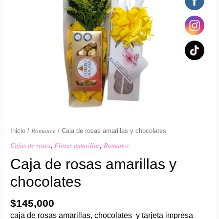
Inicio
/
𝑅𝑜𝑚𝑎𝑛𝑐𝑒
/ Caja de rosas amarillas y chocolates
𝐶𝑎𝑗𝑎𝑠 𝑑𝑒 𝑟𝑜𝑠𝑎𝑠
,
𝐹𝑙𝑜𝑟𝑒𝑠 𝑎𝑚𝑎𝑟𝑖𝑙𝑙𝑎𝑠
,
𝑅𝑜𝑚𝑎𝑛𝑐𝑒
Caja de rosas amarillas y
chocolates
$
145,000
caja de rosas amarillas, chocolates y tarjeta impresa