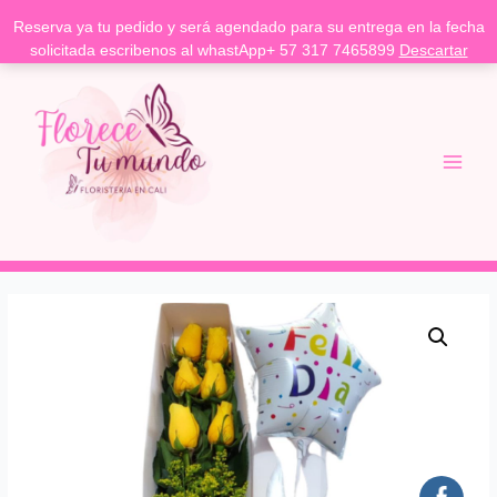
Reserva ya tu pedido y será agendado para su entrega en la fecha
solicitada escribenos al whastApp+ 57 317 7465899
Descartar
Ir
Main
al
Menu
contenido
Caja
de
rosas
amarillas
y
chocolates
cantidad