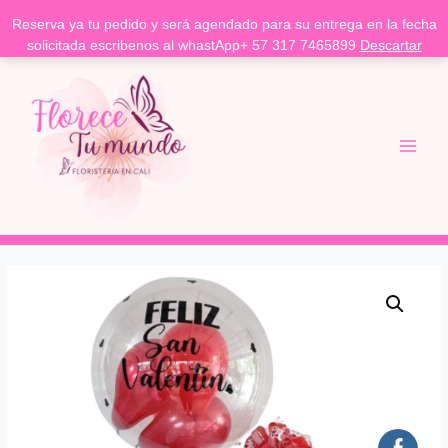
Reserva ya tu pedido y será agendado para su entrega en la fecha
solicitada escribenos al whastApp+ 57 317 7465899
Descartar
Ir
Main
al
Menu
contenido
Rosa
preservada
roja,
caja
sorpresa,
globo
burbuja
-