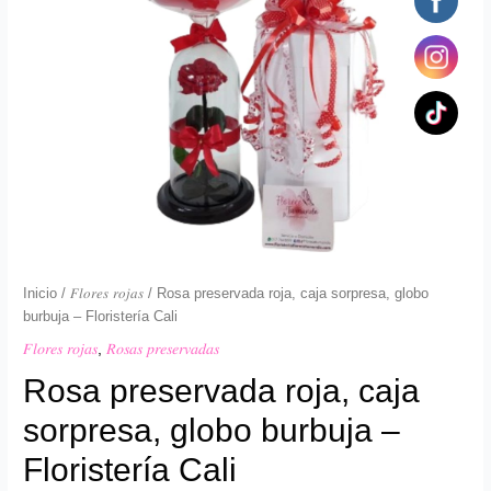
Floristería
Cali
cantidad
Inicio
/
𝐹𝑙𝑜𝑟𝑒𝑠 𝑟𝑜𝑗𝑎𝑠
/ Rosa preservada roja, caja sorpresa, globo
burbuja – Floristería Cali
𝐹𝑙𝑜𝑟𝑒𝑠 𝑟𝑜𝑗𝑎𝑠
,
𝑅𝑜𝑠𝑎𝑠 𝑝𝑟𝑒𝑠𝑒𝑟𝑣𝑎𝑑𝑎𝑠
Rosa preservada roja, caja
sorpresa, globo burbuja –
Floristería Cali