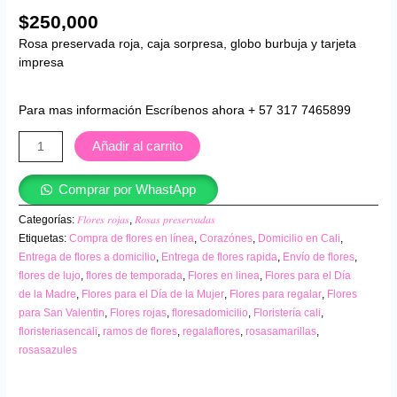
$
250,000
Rosa preservada roja, caja sorpresa, globo burbuja y tarjeta
impresa
Para mas información Escríbenos ahora + 57 317 7465899
Añadir al carrito
Comprar por WhastApp
Categorías:
𝐹𝑙𝑜𝑟𝑒𝑠 𝑟𝑜𝑗𝑎𝑠
,
𝑅𝑜𝑠𝑎𝑠 𝑝𝑟𝑒𝑠𝑒𝑟𝑣𝑎𝑑𝑎𝑠
Etiquetas:
Compra de flores en línea
,
Corazónes
,
Domicilio en Cali
,
Entrega de flores a domicilio
,
Entrega de flores rapida
,
Envío de flores
,
flores de lujo
,
flores de temporada
,
Flores en linea
,
Flores para el Día
de la Madre
,
Flores para el Día de la Mujer
,
Flores para regalar
,
Flores
para San Valentin
,
Flores rojas
,
floresadomicilio
,
Floristería cali
,
floristeriasencali
,
ramos de flores
,
regalaflores
,
rosasamarillas
,
rosasazules