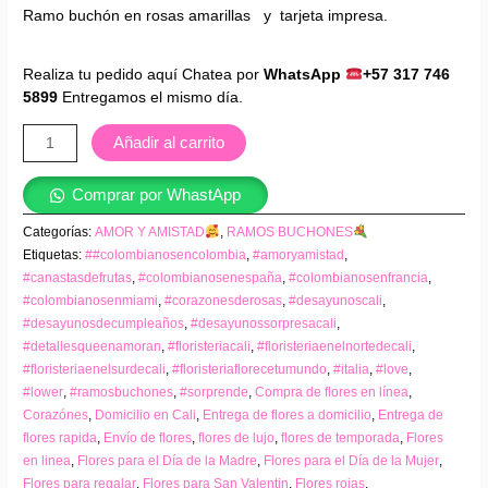
Ramo buchón en rosas amarillas y tarjeta impresa.
Realiza tu pedido aquí Chatea por
WhatsApp
+57 317 746
5899
Entregamos el mismo día.
Añadir al carrito
Comprar por WhastApp
Categorías:
AMOR Y AMISTAD
,
RAMOS BUCHONES
Etiquetas:
##colombianosencolombia
,
#amoryamistad
,
#canastasdefrutas
,
#colombianosenespaña
,
#colombianosenfrancia
,
#colombianosenmiami
,
#corazonesderosas
,
#desayunoscali
,
#desayunosdecumpleaños
,
#desayunossorpresacali
,
#detallesqueenamoran
,
#floristeriacali
,
#floristeriaenelnortedecali
,
#floristeriaenelsurdecali
,
#floristeriaflorecetumundo
,
#italia
,
#love
,
#lower
,
#ramosbuchones
,
#sorprende
,
Compra de flores en línea
,
Corazónes
,
Domicilio en Cali
,
Entrega de flores a domicilio
,
Entrega de
flores rapida
,
Envío de flores
,
flores de lujo
,
flores de temporada
,
Flores
en linea
,
Flores para el Día de la Madre
,
Flores para el Día de la Mujer
,
Flores para regalar
,
Flores para San Valentin
,
Flores rojas
,