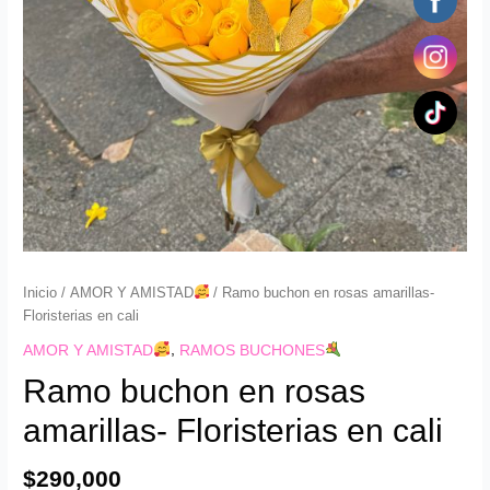
cantidad
Inicio
/
AMOR Y AMISTAD
/ Ramo buchon en rosas amarillas-
Floristerias en cali
AMOR Y AMISTAD
,
RAMOS BUCHONES
Ramo buchon en rosas
amarillas- Floristerias en cali
$
290,000