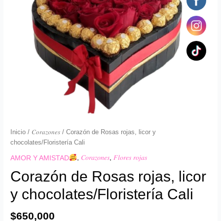
cantidad
Inicio
/
𝐶𝑜𝑟𝑎𝑧𝑜𝑛𝑒𝑠
/ Corazón de Rosas rojas, licor y
chocolates/Floristería Cali
AMOR Y AMISTAD
,
𝐶𝑜𝑟𝑎𝑧𝑜𝑛𝑒𝑠
,
𝐹𝑙𝑜𝑟𝑒𝑠 𝑟𝑜𝑗𝑎𝑠
Corazón de Rosas rojas, licor
y chocolates/Floristería Cali
$
650,000