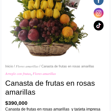
Inicio
/
𝐹𝑙𝑜𝑟𝑒𝑠 𝑎𝑚𝑎𝑟𝑖𝑙𝑙𝑎𝑠
/ Canasta de frutas en rosas amarillas
𝐴𝑟𝑟𝑒𝑔𝑙𝑜 𝑐𝑜𝑛 𝑓𝑟𝑢𝑡𝑎𝑠
,
𝐹𝑙𝑜𝑟𝑒𝑠 𝑎𝑚𝑎𝑟𝑖𝑙𝑙𝑎𝑠
Canasta de frutas en rosas
amarillas
$
390,000
Canasta de frutas en rosas amarillas y tarjeta impresa