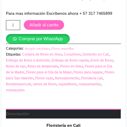
Para mas información Escríbenos ahora + 57 317 7465899
Añadir al carrito
Comprar por WhastApp
Categorías:
𝐴𝑟𝑟𝑒𝑔𝑙𝑜 𝑐𝑜𝑛 𝑓𝑟𝑢𝑡𝑎𝑠
,
𝐹𝑙𝑜𝑟𝑒𝑠 𝑎𝑚𝑎𝑟𝑖𝑙𝑙𝑎𝑠
Etiquetas:
Compra de flores en línea
,
Corazónes
,
Domicilio en Cali
,
Entrega de flores a domicilio
,
Entrega de flores rapida
,
Envío de flores
,
flores de lujo
,
flores de temporada
,
Flores en linea
,
Flores para el Día
de la Madre
,
Flores para el Día de la Mujer
,
Flores para regalar
,
Flores
para San Valentin
,
Flores rojas
,
floresadomicilio
,
Floristería cali
,
floristeriasencali
,
ramos de flores
,
regalaflores
,
rosasamarillas
,
rosasazules
Descripción
Floristería en
Cali