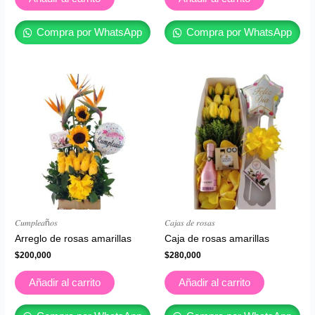
Compra por WhatsApp
Compra por WhatsApp
𝐶𝑢𝑚𝑝𝑙𝑒𝑎ñ𝑜𝑠
𝐶𝑎𝑗𝑎𝑠 𝑑𝑒 𝑟𝑜𝑠𝑎𝑠
Arreglo de rosas amarillas
Caja de rosas amarillas
$
200,000
$
280,000
Añadir al carrito
Añadir al carrito