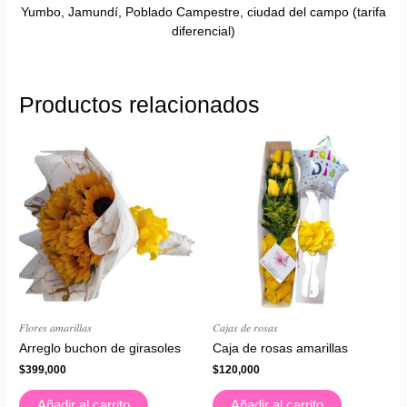
Yumbo, Jamundí, Poblado Campestre, ciudad del campo (tarifa
diferencial)
Productos relacionados
𝐹𝑙𝑜𝑟𝑒𝑠 𝑎𝑚𝑎𝑟𝑖𝑙𝑙𝑎𝑠
𝐶𝑎𝑗𝑎𝑠 𝑑𝑒 𝑟𝑜𝑠𝑎𝑠
Arreglo buchon de girasoles
Caja de rosas amarillas
$
399,000
$
120,000
Añadir al carrito
Añadir al carrito