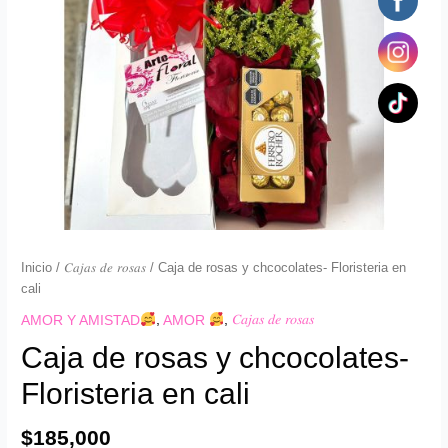
cantidad
Inicio
/
𝐶𝑎𝑗𝑎𝑠 𝑑𝑒 𝑟𝑜𝑠𝑎𝑠
/ Caja de rosas y chcocolates- Floristeria en
cali
AMOR Y AMISTAD
,
AMOR
,
𝐶𝑎𝑗𝑎𝑠 𝑑𝑒 𝑟𝑜𝑠𝑎𝑠
Caja de rosas y chcocolates-
Floristeria en cali
$
185,000