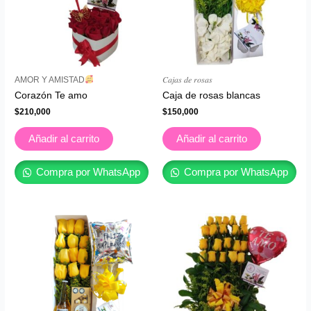
AMOR Y AMISTAD
𝐶𝑎𝑗𝑎𝑠 𝑑𝑒 𝑟𝑜𝑠𝑎𝑠
Corazón Te amo
Caja de rosas blancas
$
210,000
$
150,000
Añadir al carrito
Añadir al carrito
Compra por WhatsApp
Compra por WhatsApp