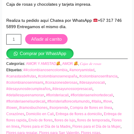
Caja de rosas y chocolates y tarjeta impresa.
Realiza tu pedido aquí Chatea por WhatsApp
+57 317 746
5899 Entregamos el mismo día.
Añadir al carrito
Comprar por WhastApp
Categorías:
AMOR Y AMISTAD
,
AMOR
,
𝐶𝑎𝑗𝑎𝑠 𝑑𝑒 𝑟𝑜𝑠𝑎𝑠
Etiquetas:
##colombianosencolombia
,
#amoryamistad
,
#canastasdefrutas
,
#colombianosenespaña
,
#colombianosenfrancia
,
#colombianosenmiami
,
#corazonesderosas
,
#desayunoscali
,
#desayunosdecumpleaños
,
#desayunossorpresacali
,
#detallesqueenamoran
,
#floristeriacali
,
#floristeriaenelnortedecali
,
#floristeriaenelsurdecali
,
#floristeriaflorecetumundo
,
#italia
,
#love
,
#lower
,
#ramosbuchones
,
#sorprende
,
Compra de flores en línea
,
Corazónes
,
Domicilio en Cali
,
Entrega de flores a domicilio
,
Entrega de
flores rapida
,
Envío de flores
,
flores de lujo
,
flores de temporada
,
Flores
en linea
,
Flores para el Día de la Madre
,
Flores para el Día de la Mujer
,
Flores para regalar
,
Flores para San Valentin
,
Flores rojas
,