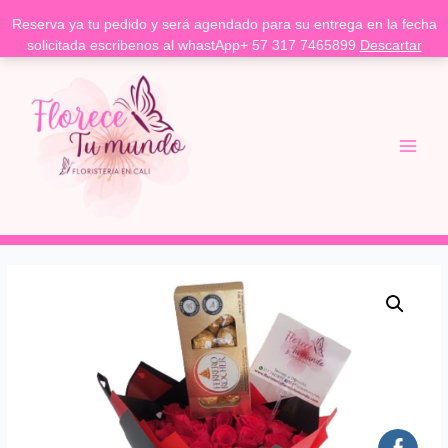
Reserva ya tu pedido y será agendado para su entrega en la fecha
solicitada escribenos al whastApp+ 57 317 7465899
Descartar
Ir
Main
al
Menu
contenido
Buchón
de
35
rosas
y
ferreros
-
Floristería