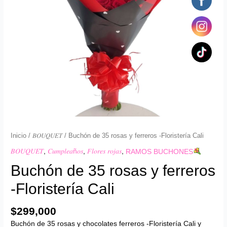
Cali
cantidad
Inicio
/
𝐵𝑂𝑈𝑄𝑈𝐸𝑇
/ Buchón de 35 rosas y ferreros -Floristería Cali
𝐵𝑂𝑈𝑄𝑈𝐸𝑇
,
𝐶𝑢𝑚𝑝𝑙𝑒𝑎ñ𝑜𝑠
,
𝐹𝑙𝑜𝑟𝑒𝑠 𝑟𝑜𝑗𝑎𝑠
,
RAMOS BUCHONES
Buchón de 35 rosas y ferreros
-Floristería Cali
$
299,000
Buchón de 35 rosas y chocolates ferreros -Floristería Cali y