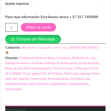
tarjeta impresa
Para mas información Escríbenos ahora + 57 317 7465899
Añadir al carrito
Comprar por WhastApp
Categorías:
𝐵𝑂𝑈𝑄𝑈𝐸𝑇
,
𝐶𝑢𝑚𝑝𝑙𝑒𝑎ñ𝑜𝑠
,
𝐹𝑙𝑜𝑟𝑒𝑠 𝑟𝑜𝑗𝑎𝑠
,
RAMOS BUCHONES
Etiquetas:
Compra de flores en línea
,
Corazónes
,
Domicilio en Cali
,
Entrega de flores a domicilio
,
Entrega de flores rapida
,
Envío de flores
,
flores de lujo
,
flores de temporada
,
Flores en linea
,
Flores para el Día
de la Madre
,
Flores para el Día de la Mujer
,
Flores para regalar
,
Flores
para San Valentin
,
Flores rojas
,
floresadomicilio
,
Floristería cali
,
floristeriasencali
,
ramos de flores
,
regalaflores
,
rosasamarillas
,
rosasazules
Descripción