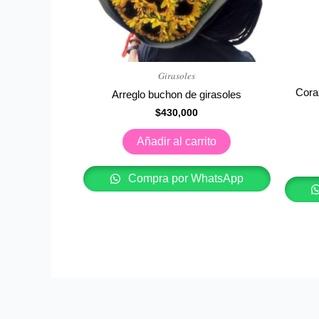
𝐺𝑖𝑟𝑎𝑠𝑜𝑙𝑒𝑠
Cora
Arreglo buchon de girasoles
$
430,000
Añadir al carrito
Compra por WhatsApp