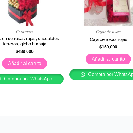
𝐶𝑜𝑟𝑎𝑧𝑜𝑛𝑒𝑠
𝐶𝑎𝑗𝑎𝑠 𝑑𝑒 𝑟𝑜𝑠𝑎𝑠
zón de rosas rojas, chocolates
Caja de rosas rojas
ferreros, globo burbuja
$
150,000
$
489,000
Añadir al carrito
Añadir al carrito
Compra por WhatsA
Compra por WhatsApp