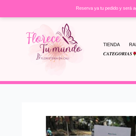
Reserva ya tu pedido y será 
Ir
al
contenido
TIENDA
RA
𝑪𝑨𝑻𝑬𝑮𝑶𝑹𝑰𝑨𝑺