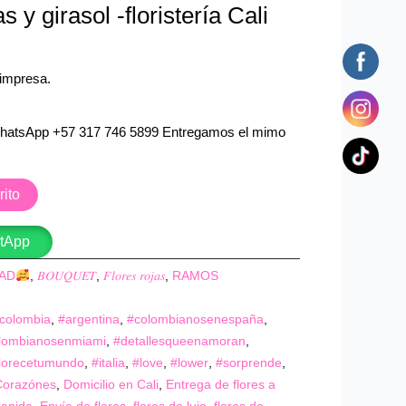
 y girasol -floristería Cali
 impresa.
hatsApp +57 317 746 5899 Entregamos el mimo
rito
stApp
TAD
,
𝐵𝑂𝑈𝑄𝑈𝐸𝑇
,
𝐹𝑙𝑜𝑟𝑒𝑠 𝑟𝑜𝑗𝑎𝑠
,
RAMOS
colombia
,
#argentina
,
#colombianosenespaña
,
lombianosenmiami
,
#detallesqueenamoran
,
aflorecetumundo
,
#italia
,
#love
,
#lower
,
#sorprende
,
Corazónes
,
Domicilio en Cali
,
Entrega de flores a