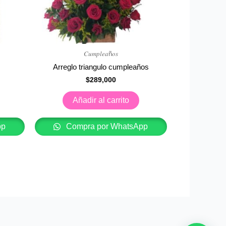
𝐶𝑢𝑚𝑝𝑙𝑒𝑎ñ𝑜𝑠
Arreglo triangulo cumpleaños
$
289,000
Añadir al carrito
pp
Compra por WhatsApp