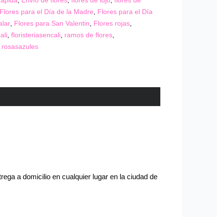
rapida
,
Envío de flores
,
flores de lujo
,
flores de
Flores para el Día de la Madre
,
Flores para el Día
alar
,
Flores para San Valentin
,
Flores rojas
,
ali
,
floristeriasencali
,
ramos de flores
,
,
rosasazules
ega a domicilio en cualquier lugar en la ciudad de