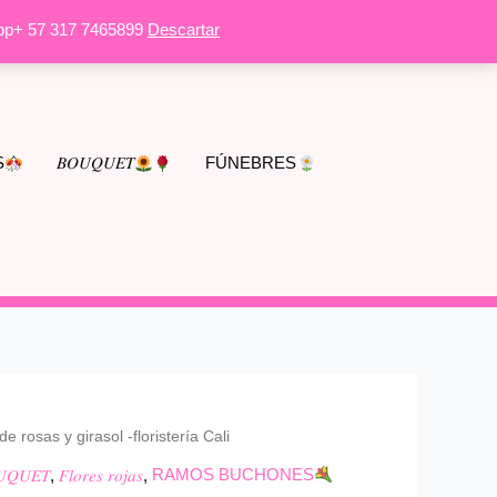
tApp+ 57 317 7465899
Descartar
S
𝐵𝑂𝑈𝑄𝑈𝐸𝑇
FÚNEBRES
e rosas y girasol -floristería Cali
𝑄𝑈𝐸𝑇
,
𝐹𝑙𝑜𝑟𝑒𝑠 𝑟𝑜𝑗𝑎𝑠
,
RAMOS BUCHONES