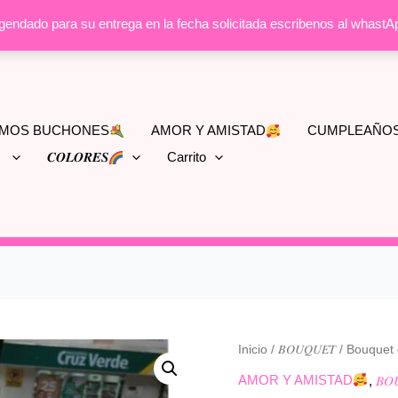
agendado para su entrega en la fecha solicitada escribenos al whas
MOS BUCHONES
AMOR Y AMISTAD
CUMPLEAÑO
𝑪𝑶𝑳𝑶𝑹𝑬𝑺
Carrito
Bouquet
Inicio
/
𝐵𝑂𝑈𝑄𝑈𝐸𝑇
/ Bouquet d
de
AMOR Y AMISTAD
,
𝐵𝑂
rosas