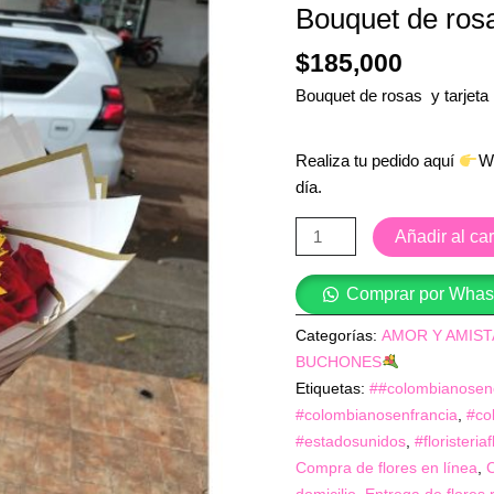
Bouquet de rosas
y
girasol
$
185,000
-
Bouquet de rosas y tarjeta
floristería
Cali
cantidad
Realiza tu pedido aquí
W
día.
Añadir al car
Comprar por Wha
Categorías:
AMOR Y AMIS
BUCHONES
Etiquetas:
##colombianosen
#colombianosenfrancia
,
#co
#estadosunidos
,
#floristeri
Compra de flores en línea
,