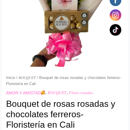
en
Cali
cantidad
Inicio
/
𝐵𝑂𝑈𝑄𝑈𝐸𝑇
/ Bouquet de rosas rosadas y chocolates ferreros-
Floristería en Cali
AMOR Y AMISTAD
,
𝐵𝑂𝑈𝑄𝑈𝐸𝑇
,
𝐹𝑙𝑜𝑟𝑒𝑠 𝑟𝑜𝑠𝑎𝑑𝑎𝑠
Bouquet de rosas rosadas y
chocolates ferreros-
Floristería en Cali