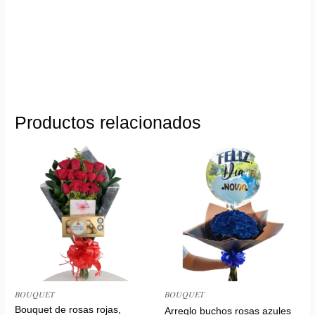
Productos relacionados
𝐵𝑂𝑈𝑄𝑈𝐸𝑇
𝐵𝑂𝑈𝑄𝑈𝐸𝑇
Bouquet de rosas rojas,
Arreglo buchos rosas azules