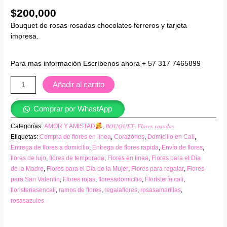
$
200,000
Bouquet de rosas rosadas chocolates ferreros y tarjeta
impresa.
Para mas información Escríbenos ahora + 57 317 7465899
Añadir al carrito
Comprar por WhastApp
Categorías:
AMOR Y AMISTAD
,
𝐵𝑂𝑈𝑄𝑈𝐸𝑇
,
𝐹𝑙𝑜𝑟𝑒𝑠 𝑟𝑜𝑠𝑎𝑑𝑎𝑠
Etiquetas:
Compra de flores en línea
,
Corazónes
,
Domicilio en Cali
,
Entrega de flores a domicilio
,
Entrega de flores rapida
,
Envío de flores
,
flores de lujo
,
flores de temporada
,
Flores en linea
,
Flores para el Día
de la Madre
,
Flores para el Día de la Mujer
,
Flores para regalar
,
Flores
para San Valentin
,
Flores rojas
,
floresadomicilio
,
Floristería cali
,
floristeriasencali
,
ramos de flores
,
regalaflores
,
rosasamarillas
,
rosasazules