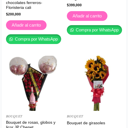
chocolates ferreros-
$
399,000
Floristeria cali
$
200,000
Añadir al carrito
Añadir al carrito
Compra por WhatsApp
Compra por WhatsApp
𝐵𝑂𝑈𝑄𝑈𝐸𝑇
𝐵𝑂𝑈𝑄𝑈𝐸𝑇
Bouquet de rosas, globos y
Bouquet de girasoles
licor JP Chenet