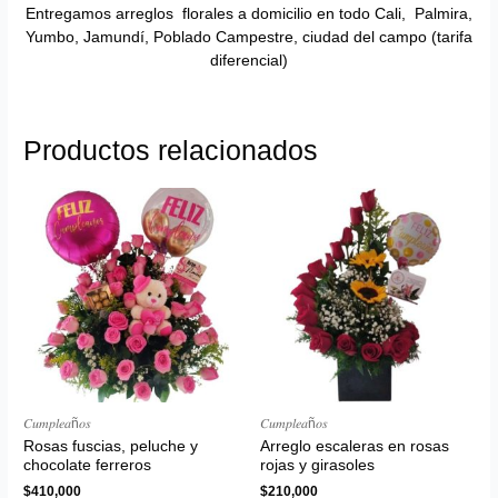
Entregamos arreglos florales a domicilio en todo Cali, Palmira,
Yumbo, Jamundí, Poblado Campestre, ciudad del campo (tarifa
diferencial)
Productos relacionados
𝐶𝑢𝑚𝑝𝑙𝑒𝑎ñ𝑜𝑠
𝐶𝑢𝑚𝑝𝑙𝑒𝑎ñ𝑜𝑠
Rosas fuscias, peluche y
Arreglo escaleras en rosas
chocolate ferreros
rojas y girasoles
$
410,000
$
210,000