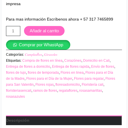
impresa
Para mas información Escríbenos ahora + 57 317 7465899
Añadir al carrito
Comprar por WhastApp
Categorías:
𝐶𝑢𝑚𝑝𝑙𝑒𝑎ñ𝑜𝑠
,
𝐺𝑖𝑟𝑎𝑠𝑜𝑙𝑒𝑠
Etiquetas:
Compra de flores en línea
,
Corazónes
,
Domicilio en Cali
,
Entrega de flores a domicilio
,
Entrega de flores rapida
,
Envío de flores
,
flores de lujo
,
flores de temporada
,
Flores en linea
,
Flores para el Día
de la Madre
,
Flores para el Día de la Mujer
,
Flores para regalar
,
Flores
para San Valentin
,
Flores rojas
,
floresadomicilio
,
Floristería cali
,
floristeriasencali
,
ramos de flores
,
regalaflores
,
rosasamarillas
,
rosasazules
Descripción