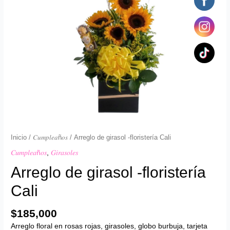
Inicio
/
𝐶𝑢𝑚𝑝𝑙𝑒𝑎ñ𝑜𝑠
/ Arreglo de girasol -floristería Cali
𝐶𝑢𝑚𝑝𝑙𝑒𝑎ñ𝑜𝑠
,
𝐺𝑖𝑟𝑎𝑠𝑜𝑙𝑒𝑠
Arreglo de girasol -floristería
Cali
$
185,000
Arreglo floral en rosas rojas, girasoles, globo burbuja, tarjeta