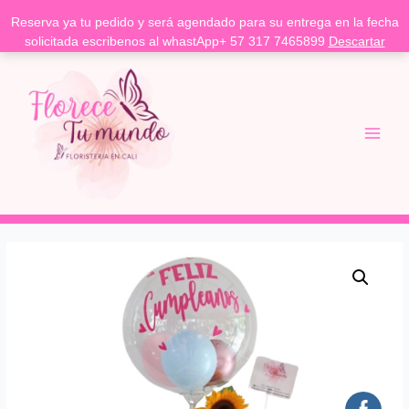
Reserva ya tu pedido y será agendado para su entrega en la fecha
solicitada escribenos al whastApp+ 57 317 7465899
Descartar
Ir
Main
al
Menu
contenido
Arreglo
de
girasol
-
floristería
Cali
cantidad