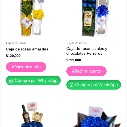
𝐶𝑎𝑗𝑎𝑠 𝑑𝑒 𝑟𝑜𝑠𝑎𝑠
𝐶𝑎𝑗𝑎𝑠 𝑑𝑒 𝑟𝑜𝑠𝑎𝑠
Caja de rosas azules y
Caja de rosas amarillas
chocolates Ferreros
$
120,000
$
299,000
Añadir al carrito
Añadir al carrito
Compra por WhatsApp
Compra por WhatsApp