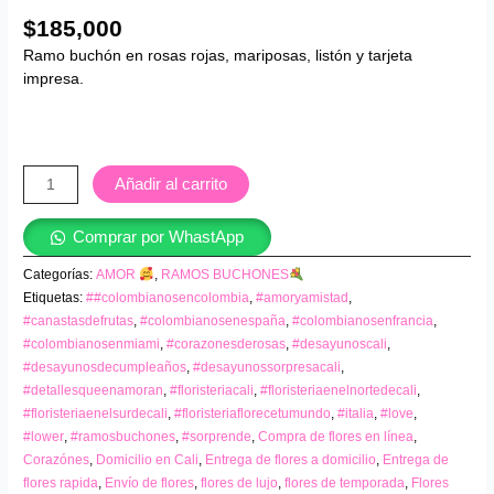
$
185,000
Ramo buchón en rosas rojas, mariposas, listón y tarjeta
impresa.
Añadir al carrito
Comprar por WhastApp
Categorías:
AMOR
,
RAMOS BUCHONES
Etiquetas:
##colombianosencolombia
,
#amoryamistad
,
#canastasdefrutas
,
#colombianosenespaña
,
#colombianosenfrancia
,
#colombianosenmiami
,
#corazonesderosas
,
#desayunoscali
,
#desayunosdecumpleaños
,
#desayunossorpresacali
,
#detallesqueenamoran
,
#floristeriacali
,
#floristeriaenelnortedecali
,
#floristeriaenelsurdecali
,
#floristeriaflorecetumundo
,
#italia
,
#love
,
#lower
,
#ramosbuchones
,
#sorprende
,
Compra de flores en línea
,
Corazónes
,
Domicilio en Cali
,
Entrega de flores a domicilio
,
Entrega de
flores rapida
,
Envío de flores
,
flores de lujo
,
flores de temporada
,
Flores