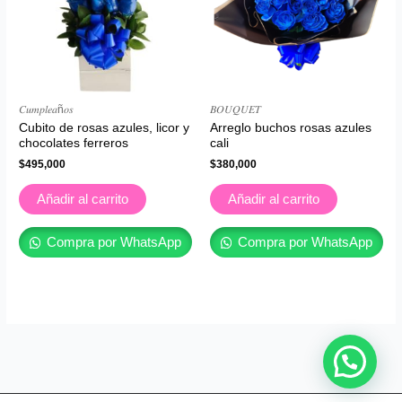
𝐶𝑢𝑚𝑝𝑙𝑒𝑎ñ𝑜𝑠
𝐵𝑂𝑈𝑄𝑈𝐸𝑇
Cubito de rosas azules, licor y
Arreglo buchos rosas azules
chocolates ferreros
cali
$
495,000
$
380,000
Añadir al carrito
Añadir al carrito
Compra por WhatsApp
Compra por WhatsApp