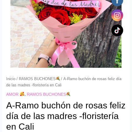
las
madres
-
floristería
en
Cali
cantidad
Inicio
/
RAMOS BUCHONES
/ A-Ramo buchón de rosas feliz día
de las madres -floristería en Cali
AMOR
,
RAMOS BUCHONES
A-Ramo buchón de rosas feliz
día de las madres -floristería
en Cali