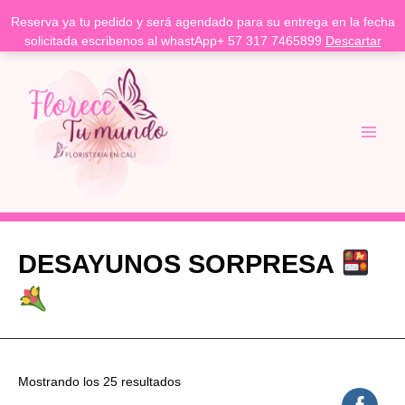
Reserva ya tu pedido y será agendado para su entrega en la fecha
solicitada escribenos al whastApp+ 57 317 7465899
Descartar
Ir
Main
al
Menu
contenido
DESAYUNOS SORPRESA
Mostrando los 25 resultados